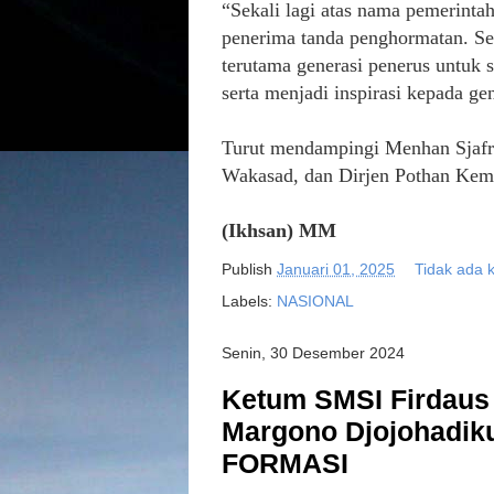
“Sekali lagi atas nama pemerinta
penerima tanda penghormatan. Se
terutama generasi penerus untuk 
serta menjadi inspirasi kepada ge
Turut mendampingi Menhan Sjafri
Wakasad, dan Dirjen Pothan Kem
(Ikhsan) MM
Publish
Januari 01, 2025
Tidak ada 
Labels:
NASIONAL
Senin, 30 Desember 2024
Ketum SMSI Firdaus
Margono Djojohadik
FORMASI