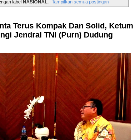
engan label
NASIONAL
.
Tampilkan semua postingan
nta Terus Kompak Dan Solid, Ketum
gi Jendral TNI (Purn) Dudung