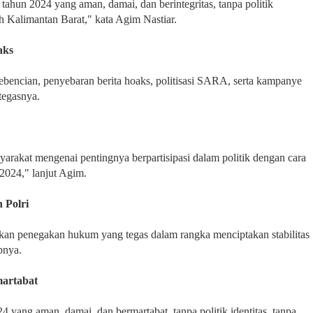
ahun 2024 yang aman, damai, dan berintegritas, tanpa politik
ah Kalimantan Barat," kata Agim Nastiar.
aks
bencian, penyebaran berita hoaks, politisasi SARA, serta kampanye
tegasnya.
rakat mengenai pentingnya berpartisipasi dalam politik dengan cara
2024," lanjut Agim.
 Polri
an penegakan hukum yang tegas dalam rangka menciptakan stabilitas
pnya.
martabat
ang aman, damai, dan bermartabat, tanpa politik identitas, tanpa