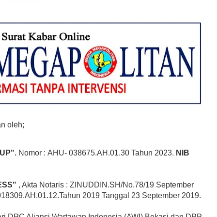
an oleh; 
UP".
 Nomor : AHU- 038675.AH.01.30 Tahun 2023.
 NIB 
ESS"
 , Akta Notaris : ZINUDDIN.SH/No.78/19 September 
018309.AH.01.12.Tahun 2019 Tanggal 23 September 2019.
ari DPC Aliansi Wartawan Indonesia (AWI) Bekasi 
dan 
DPP 