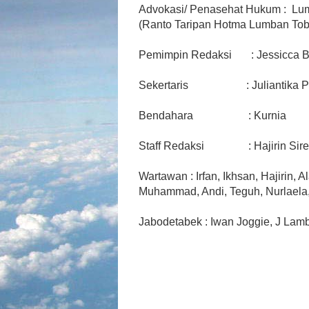
Advokasi/ Penasehat Hukum :  
Lum
(Ranto Taripan Hotma Lumban Tob
Pemimpin Redaksi       : Jessicca
Sekertaris                     : 
Juliantika 
Bendahara                    : Kurnia
Staff Redaksi                : 
Hajirin Sir
Wartawan : Irfan, Ikhsan, Hajirin, 
Muhammad, Andi, Teguh, Nurlaela, J
Jabodetabek : Iwan Joggie, J Lamb