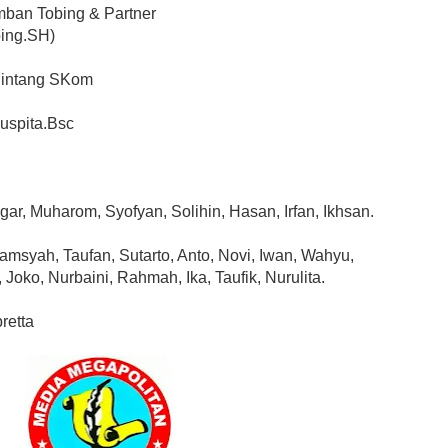
ban Tobing & Partner 
ing.SH) 
 Bintang SKom
Puspita.Bsc
egar, Muharom, Syofyan, Solihin, Hasan, Irfan, Ikhsan.
Alamsyah, Taufan, Sutarto, Anto, Novi, Iwan, Wahyu, 
oko, Nurbaini, Rahmah, Ika, Taufik, Nurulita.
retta