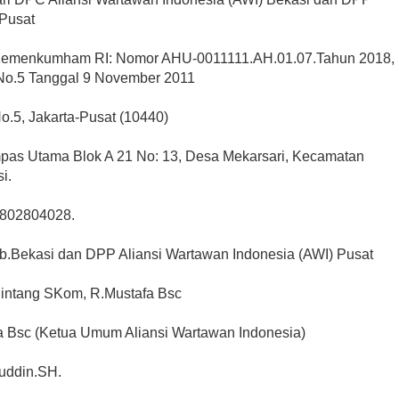
 Pusat
SK No.231/DPP AWI/X/2018, SK Kemenkumham RI: Nomor AHU-0011111.AH.01.07.Tahun 2018, 
.No.5 Tanggal 9 November 2011
No.5, Jakarta-Pusat (10440)
pas Utama Blok A 21 No: 13, Desa Mekarsari, Kecamatan 
i.
802804028.
.Bekasi dan 
DPP Aliansi Wartawan Indonesia (AWI) Pusat
 Bintang SKom, 
R.Mustafa Bsc
a Bsc 
(Ketua Umum 
Aliansi Wartawan Indonesia)
uddin.SH.