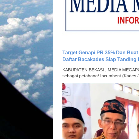
Target Genapi PR 35% Dan Buat
Daftar Bacakades Siap Tanding 
KABUPATEN BEKASI , MEDIA MEGAPOLI
sebagai petahana/ Incumbent (Kades Je